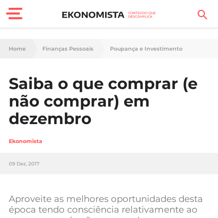
Finanças Pessoais
Home
Finanças Pessoais
Poupança e Investimento
Motores
Saiba o que comprar (e
Carreira
não comprar) em
Casa
dezembro
Lifestyle
Ekonomista
Sociedade
09 Dez, 2017
Tecnologia
Aproveite as melhores oportunidades desta
Negócios
época tendo consciência relativamente ao