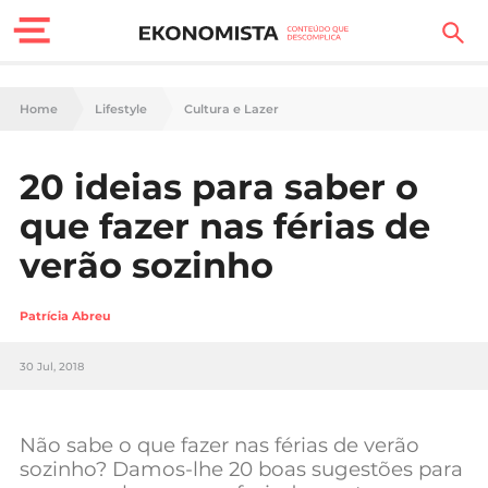
Finanças Pessoais
Home
Lifestyle
Cultura e Lazer
Motores
20 ideias para saber o
Carreira
que fazer nas férias de
Casa
verão sozinho
Lifestyle
Patrícia Abreu
Sociedade
30 Jul, 2018
Tecnologia
Não sabe o que fazer nas férias de verão
Negócios
sozinho? Damos-lhe 20 boas sugestões para