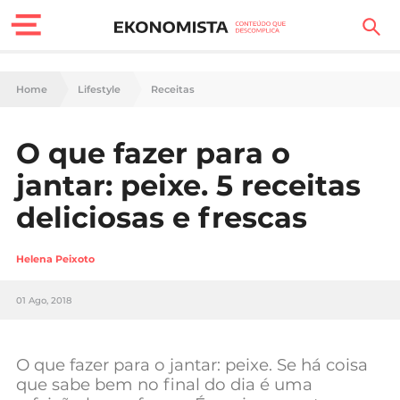
Finanças Pessoais
Home
Lifestyle
Receitas
Motores
O que fazer para o
Carreira
jantar: peixe. 5 receitas
Casa
deliciosas e frescas
Lifestyle
Helena Peixoto
Sociedade
01 Ago, 2018
Tecnologia
O que fazer para o jantar: peixe. Se há coisa
Negócios
que sabe bem no final do dia é uma