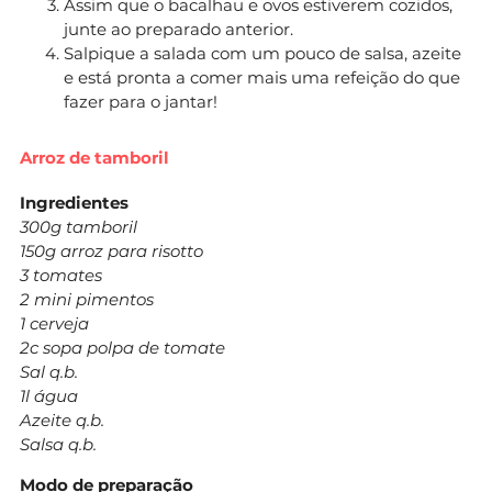
Assim que o bacalhau e ovos estiverem cozidos,
junte ao preparado anterior.
Salpique a salada com um pouco de salsa, azeite
e está pronta a comer mais uma refeição do que
fazer para o jantar!
Arroz de tamboril
Ingredientes
300g tamboril
150g arroz para risotto
3 tomates
2 mini pimentos
1 cerveja
2c sopa polpa de tomate
Sal q.b.
1l água
Azeite q.b.
Salsa q.b.
Modo de preparação