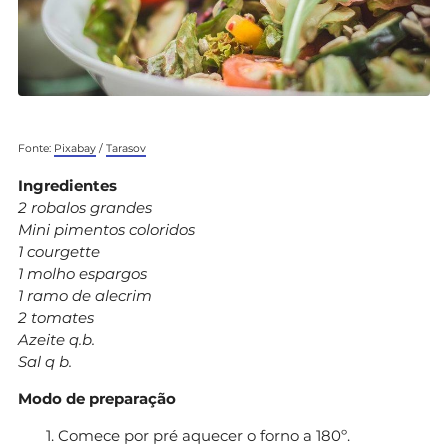
Fonte:
Pixabay
/
Tarasov
Ingredientes
2 robalos grandes
Mini pimentos coloridos
1 courgette
1 molho espargos
1 ramo de alecrim
2 tomates
Azeite q.b.
Sal q b.
Modo de preparação
Comece por pré aquecer o forno a 180º.