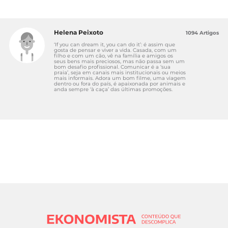
Helena Peixoto
1094 Artigos
‘If you can dream it, you can do it’: é assim que
gosta de pensar e viver a vida. Casada, com um
filho e com um cão, vê na família e amigos os
seus bens mais preciosos, mas não passa sem um
bom desafio profissional. Comunicar é a ‘sua
praia’, seja em canais mais institucionais ou meios
mais informais. Adora um bom filme, uma viagem
dentro ou fora do país, é apaixonada por animais e
anda sempre ‘à caça’ das últimas promoções.