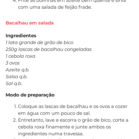
Frite as bolinhas em azeite bem quente e sirva
com uma salada de feijão frade.
Bacalhau em salada
Ingredientes
1 lata grande de grão de bico
250g lascas de bacalhau congeladas
1 cebola roxa
3 ovos
Azeite q.b.
Salsa q.b.
Sal q.b.
Modo de preparação
Coloque as lascas de bacalhau e os ovos a cozer
em água com um pouco de sal.
Entretanto, lave e escorra o grão de bico, corte a
cebola roxa finamente e junte ambos os
ingredientes numa travessa.