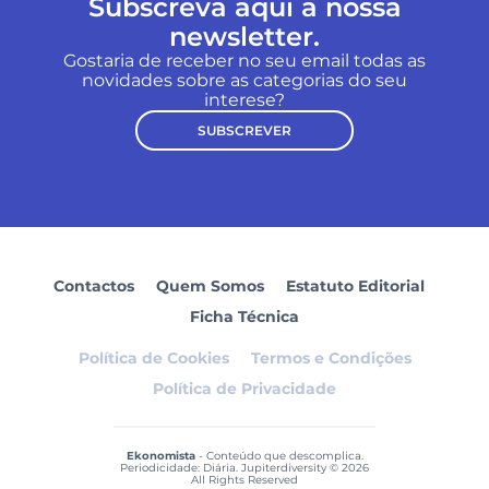
Subscreva aqui a nossa
newsletter.
Gostaria de receber no seu email todas as
novidades sobre as categorias do seu
interese?
SUBSCREVER
Contactos
Quem Somos
Estatuto Editorial
Ficha Técnica
Política de Cookies
Termos e Condições
Política de Privacidade
Ekonomista
- Conteúdo que descomplica.
Periodicidade: Diária. Jupiterdiversity © 2026
All Rights Reserved