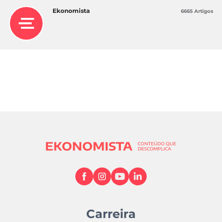
situação financeira de qualquer pessoa que o
Ekonomista
6665 Artigos
receba. O desempenho passado não é um
indicador fiável do desempenho futuro. A AT
apenas presta serviços de execução. Assim,
qualquer pessoa que atue com base nas
informações fornecidas fá-lo por sua conta e
risco.
Investir não é adequado para todos e envolve
riscos, incluindo a possibilidade de perder
dinheiro. Antes de investir, considere o seu
conhecimento e experiência, e avalie
cuidadosamente a sua situação financeira
individual, objetivos e perfil de risco.
Carreira