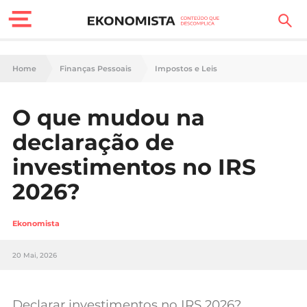
Finanças Pessoais
Home
Finanças Pessoais
Impostos e Leis
Motores
O que mudou na
Carreira
declaração de
Casa
investimentos no IRS
2026?
Lifestyle
Sociedade
Ekonomista
Tecnologia
20 Mai, 2026
Negócios
Declarar investimentos no IRS 2026?