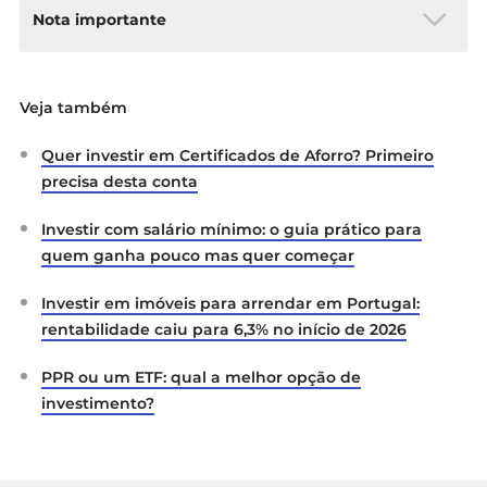
Nota importante
As informações fornecidas não constituem uma
Veja também
pesquisa de investimento. Não foram
preparadas de acordo com os requisitos legais
Quer investir em Certificados de Aforro? Primeiro
destinados a promover a independência da
investigação em matéria de investimento e, por
precisa desta conta
conseguinte, devem ser consideradas uma
comunicação de marketing.
Investir com salário mínimo: o guia prático para
quem ganha pouco mas quer começar
Todas as informações foram preparadas pela
ActivTrades (“AT”). Estas não constituem um
Investir em imóveis para arrendar em Portugal:
registo dos preços da AT, nem uma oferta ou
rentabilidade caiu para 6,3% no início de 2026
solicitação para negociar qualquer instrumento
financeiro. Não é prestada qualquer declaração
PPR ou um ETF: qual a melhor opção de
ou garantia quanto à exatidão ou integridade
investimento?
das mesmas.
Qualquer material fornecido não tem em conta
os objetivos de investimento específicos nem a