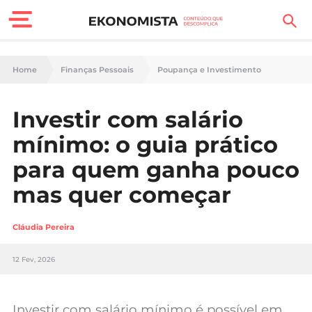
Finanças Pessoais
Home
Finanças Pessoais
Poupança e Investimento
Motores
Investir com salário
Carreira
mínimo: o guia prático
Casa
para quem ganha pouco
mas quer começar
Lifestyle
Sociedade
Cláudia Pereira
Tecnologia
12 Fev, 2026
Negócios
Investir com salário mínimo é possível em