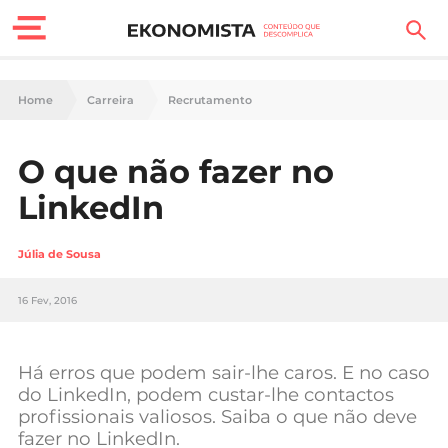
Finanças Pessoais
Home
Carreira
Recrutamento
Motores
O que não fazer no
Carreira
LinkedIn
Casa
Júlia de Sousa
Lifestyle
16 Fev, 2016
Sociedade
Tecnologia
Há erros que podem sair-lhe caros. E no caso
do LinkedIn, podem custar-lhe contactos
profissionais valiosos. Saiba o que não deve
Negócios
fazer no LinkedIn.