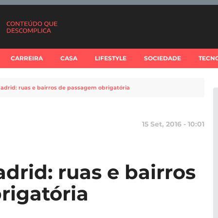
CARREIRA
CASA
LIFESTYLE
SOCIEDADE
TECN
adrid: ruas e bairros de passagem obrigatória
15 Set, 2016 - 10:01
rid: ruas e bairros
rigatória