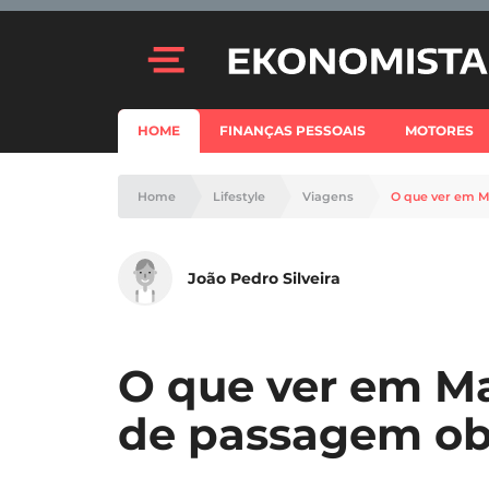
HOME
FINANÇAS PESSOAIS
MOTORES
Home
Lifestyle
Viagens
O que ver em M
João Pedro Silveira
O que ver em Mad
de passagem ob