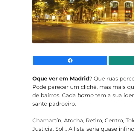
Facebook
O
que ver em Madrid
? Que ruas percor
Pode parecer um cliché, mas mais q
de bairros. Cada
barrio
tem a sua ident
santo padroeiro.
Chamartín, Atocha, Retiro, Centro, T
Justicia, Sol… A lista seria quase infi