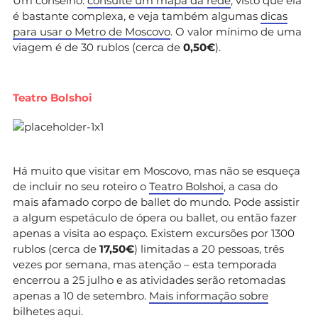
Um conselho:
consulte um mapa da rede
, visto que ela
é bastante complexa, e veja também algumas
dicas
para usar o Metro de Moscovo
. O valor mínimo de uma
viagem é de 30 rublos (cerca de
0,50€
).
Teatro Bolshoi
Há muito que visitar em Moscovo, mas não se esqueça
de incluir no seu roteiro o
Teatro Bolshoi
, a casa do
mais afamado corpo de ballet do mundo. Pode assistir
a algum espetáculo de ópera ou ballet, ou então fazer
apenas a visita ao espaço. Existem excursões por 1300
rublos (cerca de
17,50€
) limitadas a 20 pessoas, três
vezes por semana, mas atenção – esta temporada
encerrou a 25 julho e as atividades serão retomadas
apenas a 10 de setembro.
Mais informação sobre
bilhetes aqui
.