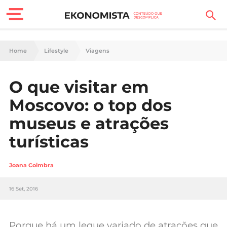
Finanças Pessoais
Home
Lifestyle
Viagens
Motores
O que visitar em
Carreira
Moscovo: o top dos
Casa
museus e atrações
turísticas
Lifestyle
Sociedade
Joana Coimbra
Tecnologia
16 Set, 2016
Negócios
Porque há um leque variado de atrações que