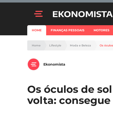
HOME
FINANÇAS PESSOAIS
MOTORES
Home
Lifestyle
Moda e Beleza
Os óculos
Ekonomista
Os óculos de sol
volta: consegue 