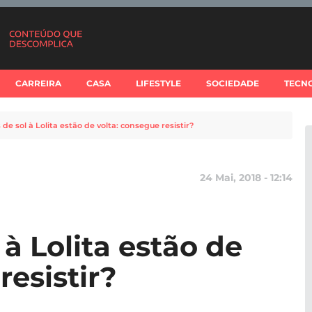
CARREIRA
CASA
LIFESTYLE
SOCIEDADE
TECN
 de sol à Lolita estão de volta: consegue resistir?
24 Mai, 2018 - 12:14
 à Lolita estão de
resistir?