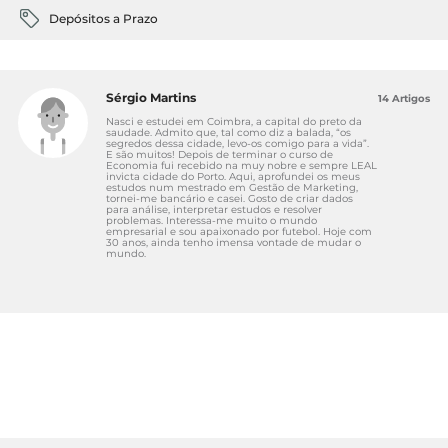
Depósitos a Prazo
Sérgio Martins
14 Artigos
Nasci e estudei em Coimbra, a capital do preto da
saudade. Admito que, tal como diz a balada, “os
segredos dessa cidade, levo-os comigo para a vida”.
E são muitos! Depois de terminar o curso de
Economia fui recebido na muy nobre e sempre LEAL
invicta cidade do Porto. Aqui, aprofundei os meus
estudos num mestrado em Gestão de Marketing,
tornei-me bancário e casei. Gosto de criar dados
para análise, interpretar estudos e resolver
problemas. Interessa-me muito o mundo
empresarial e sou apaixonado por futebol. Hoje com
30 anos, ainda tenho imensa vontade de mudar o
mundo.