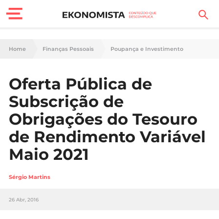
Finanças Pessoais
Home
Finanças Pessoais
Poupança e Investimento
Motores
Oferta Pública de
Carreira
Subscrição de
Casa
Obrigações do Tesouro
de Rendimento Variável
Lifestyle
Maio 2021
Sociedade
Sérgio Martins
Tecnologia
26 Abr, 2016
Negócios