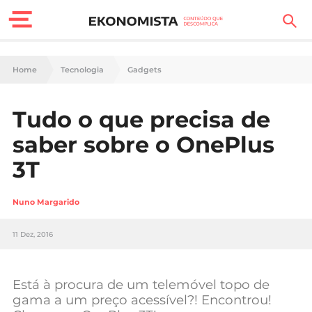
Finanças Pessoais
Home
Tecnologia
Gadgets
Motores
Tudo o que precisa de
Carreira
saber sobre o OnePlus
Casa
3T
Lifestyle
Nuno Margarido
Sociedade
11 Dez, 2016
Tecnologia
Está à procura de um telemóvel topo de
Negócios
gama a um preço acessível?! Encontrou!