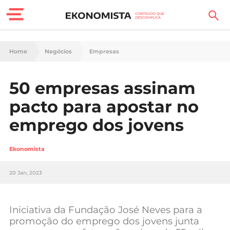
Finanças Pessoais
Home
Negócios
Empresas
Motores
50 empresas assinam
Carreira
pacto para apostar no
Casa
emprego dos jovens
Lifestyle
Ekonomista
Sociedade
20 Jan, 2023
Tecnologia
Iniciativa da Fundação José Neves para a
Negócios
promoção do emprego dos jovens junta