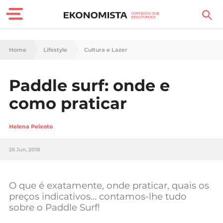
Finanças Pessoais
Home
Lifestyle
Cultura e Lazer
Motores
Paddle surf: onde e
Carreira
como praticar
Casa
Helena Peixoto
Lifestyle
26 Jun, 2018
Sociedade
Tecnologia
O que é exatamente, onde praticar, quais os
preços indicativos… contamos-lhe tudo
sobre o Paddle Surf!
Negócios