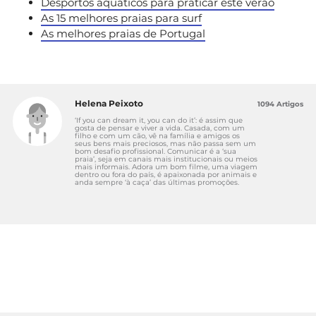
Desportos aquáticos para praticar este verão
As 15 melhores praias para surf
As melhores praias de Portugal
Helena Peixoto
1094 Artigos
‘If you can dream it, you can do it’: é assim que
gosta de pensar e viver a vida. Casada, com um
filho e com um cão, vê na família e amigos os
seus bens mais preciosos, mas não passa sem um
bom desafio profissional. Comunicar é a ‘sua
praia’, seja em canais mais institucionais ou meios
mais informais. Adora um bom filme, uma viagem
dentro ou fora do país, é apaixonada por animais e
anda sempre ‘à caça’ das últimas promoções.