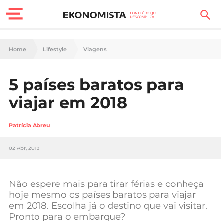
Finanças Pessoais
Home
Lifestyle
Viagens
Motores
5 países baratos para
Carreira
viajar em 2018
Casa
Patrícia Abreu
Lifestyle
02 Abr, 2018
Sociedade
Tecnologia
Não espere mais para tirar férias e conheça
hoje mesmo os países baratos para viajar
em 2018. Escolha já o destino que vai visitar.
Negócios
Pronto para o embarque?