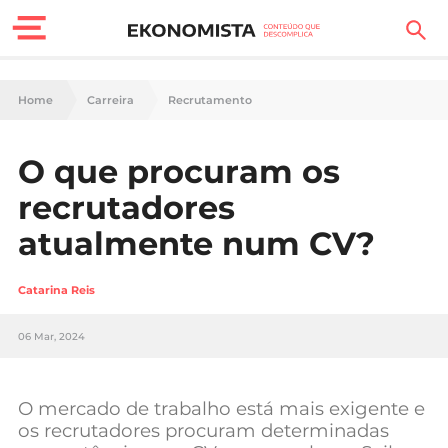
Finanças Pessoais
Home
Carreira
Recrutamento
Motores
O que procuram os
Carreira
recrutadores
Casa
atualmente num CV?
Lifestyle
Catarina Reis
Sociedade
06 Mar, 2024
Tecnologia
O mercado de trabalho está mais exigente e
Negócios
os recrutadores procuram determinadas