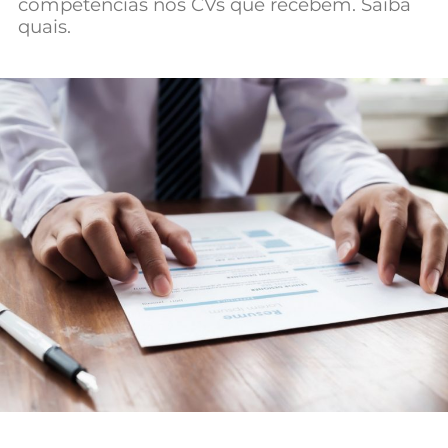
competências nos CVs que recebem. Saiba
Mundial 2026
quais.