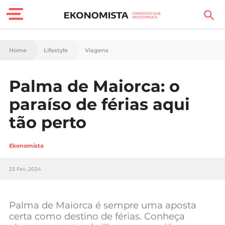
Finanças Pessoais
Home
Lifestyle
Viagens
Motores
Palma de Maiorca: o
Carreira
paraíso de férias aqui
Casa
tão perto
Lifestyle
Ekonomista
Sociedade
23 Fev, 2024
Tecnologia
Palma de Maiorca é sempre uma aposta
Negócios
certa como destino de férias. Conheça