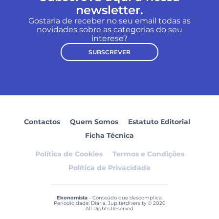
newsletter.
Gostaria de receber no seu email todas as
novidades sobre as categorias do seu
interese?
SUBSCREVER
Contactos
Quem Somos
Estatuto Editorial
Ficha Técnica
Política de Cookies
Termos e Condições
Política de Privacidade
Ekonomista
- Conteúdo que descomplica.
Periodicidade: Diária. Jupiterdiversity © 2026
All Rights Reserved