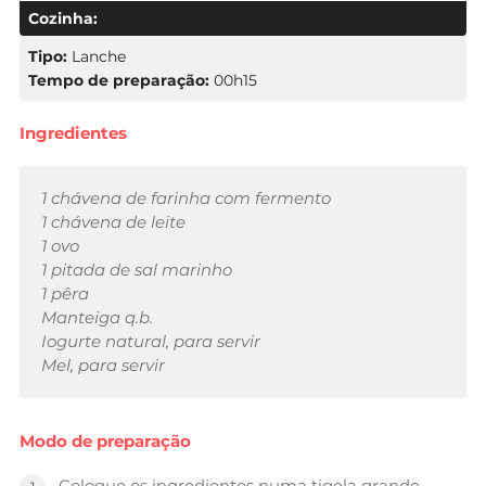
Cozinha:
Tipo:
Lanche
Tempo de preparação:
00h15
Ingredientes
1 chávena de farinha com fermento
1 chávena de leite
1 ovo
1 pitada de sal marinho
1 pêra
Manteiga q.b.
Iogurte natural, para servir
Mel, para servir
Modo de preparação
Coloque os ingredientes numa tigela grande.