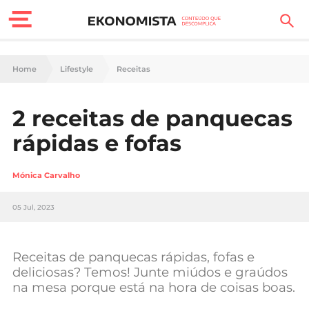
Finanças Pessoais
Home
Lifestyle
Receitas
Motores
2 receitas de panquecas
Carreira
rápidas e fofas
Casa
Mónica Carvalho
Lifestyle
05 Jul, 2023
Sociedade
Tecnologia
Receitas de panquecas rápidas, fofas e
deliciosas? Temos! Junte miúdos e graúdos
na mesa porque está na hora de coisas boas.
Negócios