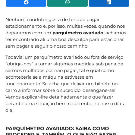
Facebook
WhatsApp
Li
Nenhum condutor gosta de ter que pagar
estacionamento e, por isso, muitas vezes, quando nos
deparamos com um
parquímetro avariado
, achamos
ter encontrado ali uma boa desculpa para estacionar
sem pagar e seguir o nosso caminho.
Todavia, um parquímetro avariado ou fora de serviço
“obriga-nos” a tomar algumas medidas, sob pena de
sermos multados por não pagar, tal e qual como
aconteceria se a máquina estivesse em
funcionamento. Se acha que deixar um bilhete no
carro a informar sobre o sucedido, desengane-se!
Vamos explicar-lhe detalhadamente o que fazer
perante uma situação bem recorrente, no nosso dia-a-
dia.
PARQUÍMETRO AVARIADO: SAIBA COMO
PROCEDER E, TAMBÉM, O QUE NÃO FAZER