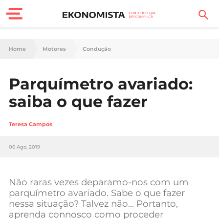
Finanças Pessoais
Home
Motores
Condução
Motores
Parquímetro avariado:
Carreira
saiba o que fazer
Casa
Teresa Campos
Lifestyle
06 Ago, 2019
Sociedade
Tecnologia
Não raras vezes deparamo-nos com um
parquímetro avariado. Sabe o que fazer
nessa situação? Talvez não… Portanto,
Negócios
aprenda connosco como proceder