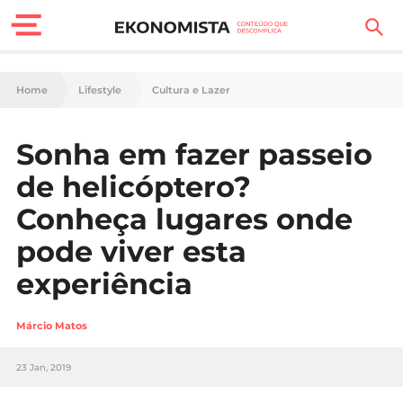
Finanças Pessoais
Home
Lifestyle
Cultura e Lazer
Motores
Sonha em fazer passeio
Carreira
de helicóptero?
Casa
Conheça lugares onde
pode viver esta
Lifestyle
experiência
Sociedade
Márcio Matos
Tecnologia
23 Jan, 2019
Negócios