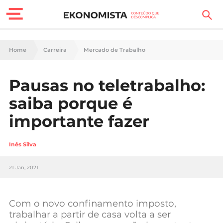
Finanças Pessoais
Home
Carreira
Mercado de Trabalho
Motores
Pausas no teletrabalho:
Carreira
saiba porque é
Casa
importante fazer
Lifestyle
Inês Silva
Sociedade
21 Jan, 2021
Tecnologia
Com o novo confinamento imposto,
Negócios
trabalhar a partir de casa volta a ser