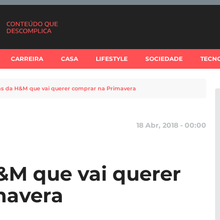
CARREIRA
CASA
LIFESTYLE
SOCIEDADE
TECN
as da H&M que vai querer comprar na Primavera
18 Abr, 2018 - 00:00
&M que vai querer
mavera