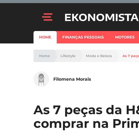
HOME
FINANÇAS PESSOAIS
MOTORES
Home
Lifestyle
Moda e Beleza
As 7 peç
Filomena Morais
As 7 peças da H
comprar na Pri