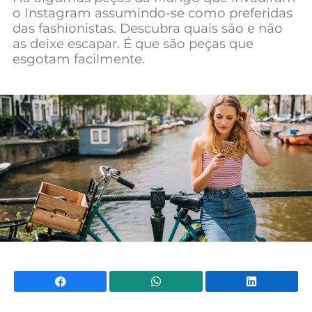
o Instagram assumindo-se como preferidas
Mundial 2026
das fashionistas. Descubra quais são e não
as deixe escapar. É que são peças que
esgotam facilmente.
Facebook
WhatsApp
Li