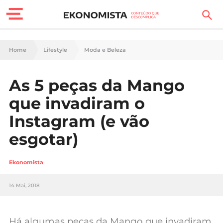
Finanças Pessoais
Home
Lifestyle
Moda e Beleza
Motores
As 5 peças da Mango
Carreira
que invadiram o
Casa
Instagram (e vão
esgotar)
Lifestyle
Sociedade
Ekonomista
Tecnologia
14 Mai, 2018
Negócios
Há algumas peças da Mango que invadiram