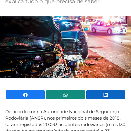
explica tudo o que precisa de saber.
Mundial 2026
Facebook
WhatsApp
Li
De acordo com a Autoridade Nacional de Segurança
Rodoviária (ANSR), nos primeiros dois meses de 2018,
foram registados 20.033 acidentes rodoviários (mais 130
do que no mesmo período do ano passado) e 83