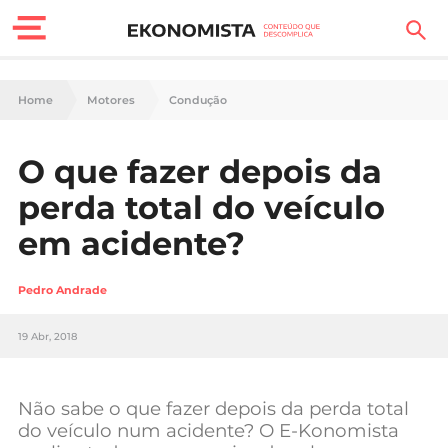
Finanças Pessoais
Home
Motores
Condução
Motores
O que fazer depois da
Carreira
perda total do veículo
Casa
em acidente?
Lifestyle
Pedro Andrade
Sociedade
19 Abr, 2018
Tecnologia
Não sabe o que fazer depois da perda total
Negócios
do veículo num acidente? O E-Konomista