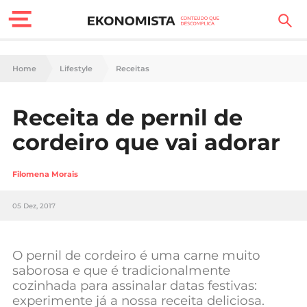
Finanças Pessoais
Home
Lifestyle
Receitas
Motores
Receita de pernil de
Carreira
cordeiro que vai adorar
Casa
Filomena Morais
Lifestyle
05 Dez, 2017
Sociedade
Tecnologia
O pernil de cordeiro é uma carne muito
saborosa e que é tradicionalmente
cozinhada para assinalar datas festivas:
Negócios
experimente já a nossa receita deliciosa.