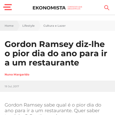
Finanças Pessoais
Home
Lifestyle
Cultura e Lazer
Motores
Gordon Ramsey diz-lhe
Carreira
o pior dia do ano para ir
Casa
a um restaurante
Lifestyle
Nuno Margarido
Sociedade
19 Jul, 2017
Tecnologia
Gordon Ramsey sabe qual é o pior dia do
Negócios
ano para ir a um restaurante. Quer saber