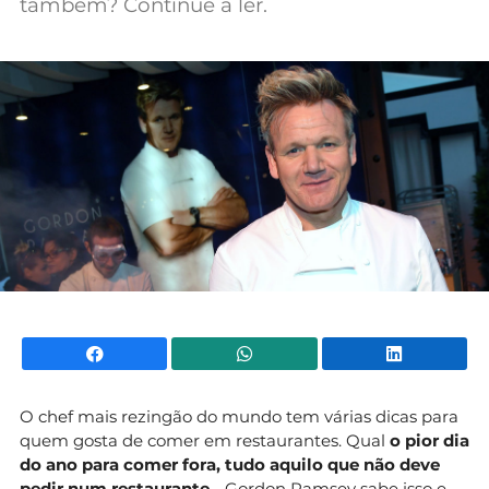
também? Continue a ler.
Mundial 2026
Facebook
WhatsApp
Li
O chef mais rezingão do mundo tem várias dicas para
quem gosta de comer em restaurantes. Qual
o pior dia
do ano para comer fora, tudo aquilo que não deve
pedir num restaurante
… Gordon Ramsey sabe isso e