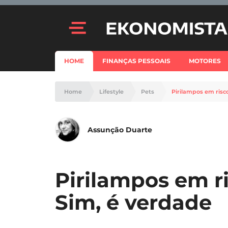
HOME
FINANÇAS PESSOAIS
MOTORES
Home
Lifestyle
Pets
Pirilampos em risc
Assunção Duarte
Pirilampos em r
Sim, é verdade