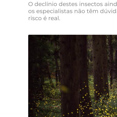
O declínio destes insectos ain
os especialistas não têm dúvid
risco é real.