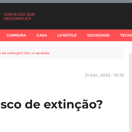
CARREIRA
CASA
LIFESTYLE
SOCIEDADE
TECN
o de extinção? Sim, é verdade
21 Abr, 2023 - 10:18
isco de extinção?