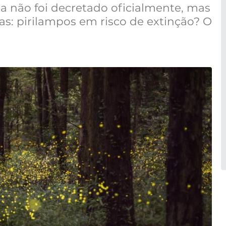
da não foi decretado oficialmente, mas
as: pirilampos em risco de extinção? O