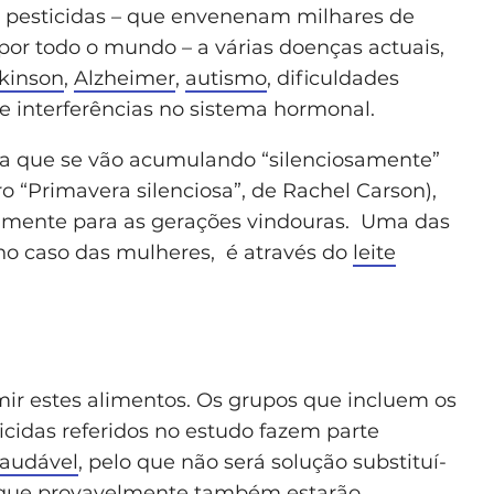
 pesticidas – que envenenam milhares de
por todo o mundo – a várias doenças actuais,
kinson
,
Alzheimer
,
autismo
, dificuldades
e interferências no sistema hormonal.
fica que se vão acumulando “silenciosamente”
ro “Primavera silenciosa”, de Rachel Carson),
almente para as gerações vindouras. Uma das
 no caso das mulheres, é através do
leite
ir estes alimentos. Os grupos que incluem os
cidas referidos no estudo fazem parte
saudável
, pelo que não será solução substituí-
, que provavelmente também estarão