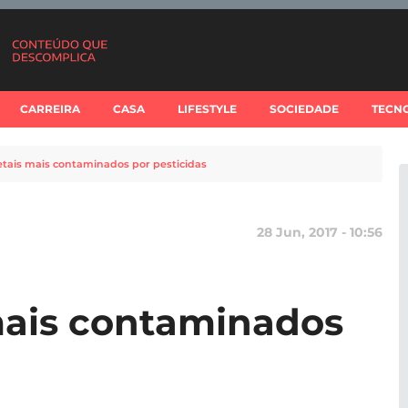
CARREIRA
CASA
LIFESTYLE
SOCIEDADE
TECN
etais mais contaminados por pesticidas
28 Jun, 2017 - 10:56
mais contaminados