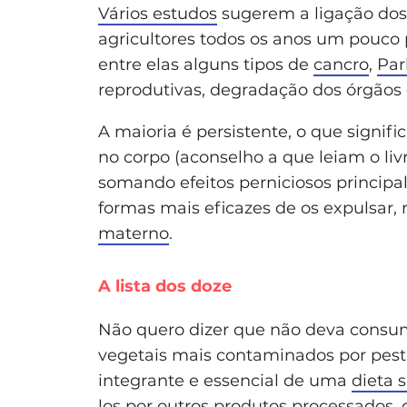
Vários estudos
sugerem a ligação dos
agricultores todos os anos um pouco 
entre elas alguns tipos de
cancro
,
Par
reprodutivas, degradação dos órgãos 
A maioria é persistente, o que signi
no corpo (aconselho a que leiam o liv
somando efeitos perniciosos princip
formas mais eficazes de os expulsar,
materno
.
A lista dos doze
Não quero dizer que não deva consum
vegetais mais contaminados por pesti
integrante e essencial de uma
dieta 
los por outros produtos processados