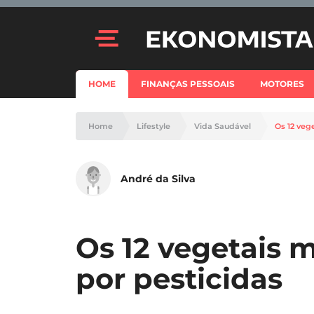
HOME
FINANÇAS PESSOAIS
MOTORES
Home
Lifestyle
Vida Saudável
Os 12 veg
André da Silva
Os 12 vegetais 
por pesticidas