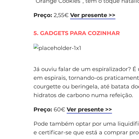
“Orange Cookies”, tem o toque natalí
Preço:
2,55€
Ver presente >>
5. GADGETS PARA COZINHAR
Já ouviu falar de um espiralizador? 
em espirais, tornando-os praticamen
courgette ou beringela, até batata d
hidratos de carbono numa refeição.
Preço:
60€
Ver presente >>
Pode também optar por uma liquidifi
e certificar-se que está a comprar pr