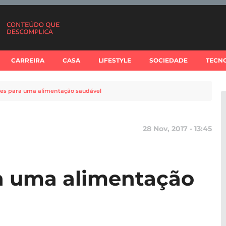
CARREIRA
CASA
LIFESTYLE
SOCIEDADE
TECN
tes para uma alimentação saudável
28 Nov, 2017 - 13:45
a uma alimentação