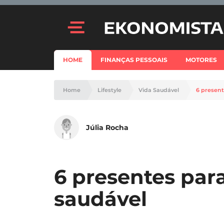
HOME
FINANÇAS PESSOAIS
MOTORES
Home
Lifestyle
Vida Saudável
6 presen
Júlia Rocha
6 presentes par
saudável