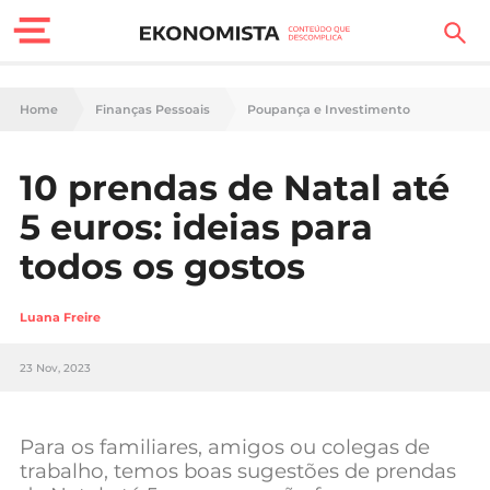
Finanças Pessoais
Home
Finanças Pessoais
Poupança e Investimento
Motores
10 prendas de Natal até
Carreira
5 euros: ideias para
Casa
todos os gostos
Lifestyle
Luana Freire
Sociedade
23 Nov, 2023
Tecnologia
Para os familiares, amigos ou colegas de
Negócios
trabalho, temos boas sugestões de prendas