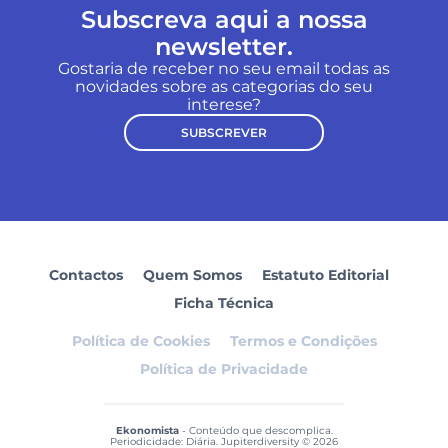
Subscreva aqui a nossa
newsletter.
Gostaria de receber no seu email todas as
novidades sobre as categorias do seu
interese?
SUBSCREVER
Contactos
Quem Somos
Estatuto Editorial
Ficha Técnica
Política de Cookies
Termos e Condições
Política de Privacidade
Ekonomista
- Conteúdo que descomplica.
Periodicidade: Diária. Jupiterdiversity © 2026