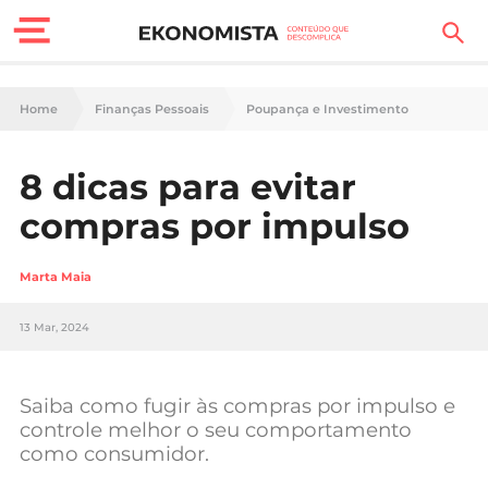
Finanças Pessoais
Home
Finanças Pessoais
Poupança e Investimento
Motores
8 dicas para evitar
Carreira
compras por impulso
Casa
Marta Maia
Lifestyle
13 Mar, 2024
Sociedade
Tecnologia
Saiba como fugir às compras por impulso e
controle melhor o seu comportamento
como consumidor.
Negócios