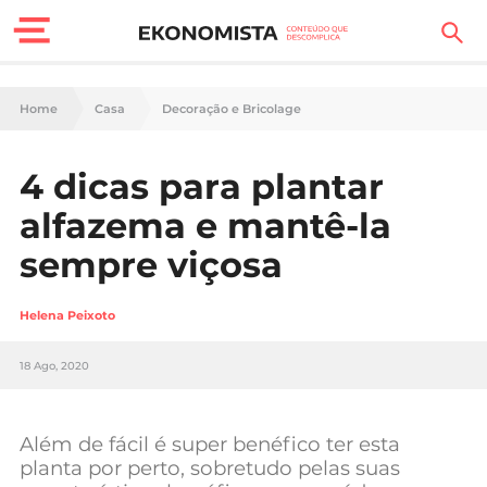
Finanças Pessoais
Home
Casa
Decoração e Bricolage
Motores
4 dicas para plantar
Carreira
alfazema e mantê-la
Casa
sempre viçosa
Lifestyle
Helena Peixoto
Sociedade
18 Ago, 2020
Tecnologia
Além de fácil é super benéfico ter esta
Negócios
planta por perto, sobretudo pelas suas