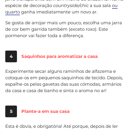
espécie de decoração
countryside/chic
a sua sala
ou
quarto
ganha imediatamente um novo ar.
Se gosta de arrojar mais um pouco, escolha uma jarra
de cor bem garrida também (exceto roxo). Este
pormenor vai fazer toda a diferença.
4
Saquinhos para aromatizar a casa
Experimente secar alguns raminhos de alfazema e
coloque-os em pequenos saquinhos de tecido. Depois,
espalhe-os pelas gavetas das suas cómodas, armários
da casa e casa de banho e sinta o aroma no ar!
5
Plante-a em sua casa
Esta é óbvia, e obrigatória! Até porque, depois de ler