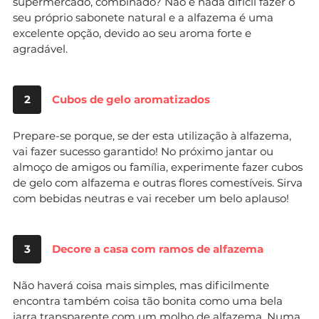
supermercado, combinado? Não é nada difícil fazer o
seu próprio sabonete natural e a alfazema é uma
excelente opção, devido ao seu aroma forte e
agradável.
2
Cubos de gelo aromatizados
Prepare-se porque, se der esta utilização à alfazema,
vai fazer sucesso garantido! No próximo jantar ou
almoço de amigos ou família, experimente fazer cubos
de gelo com alfazema e outras flores comestíveis. Sirva
com bebidas neutras e vai receber um belo aplauso!
3
Decore a casa com ramos de alfazema
Não haverá coisa mais simples, mas dificilmente
encontra também coisa tão bonita como uma bela
jarra transparente com um molho de alfazema. Numa