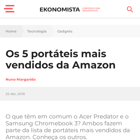
Finanças Pessoais
Home
Tecnologia
Gadgets
Motores
Os 5 portáteis mais
Carreira
vendidos da Amazon
Casa
Nuno Margarido
Lifestyle
25 Abr, 2018
Sociedade
Tecnologia
O que têm em comum o Acer Predator e o
Samsung Chromebook 3? Ambos fazem
parte da lista de portáteis mais vendidos da
Negócios
Amazon. Conheça os outros.