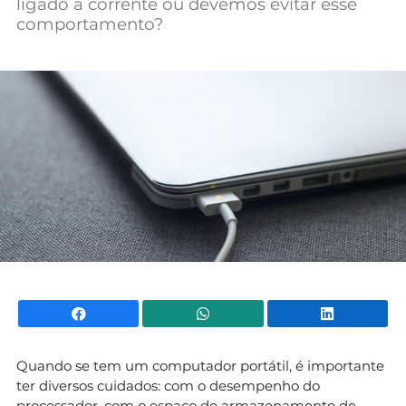
ligado à corrente ou devemos evitar esse
Mundial 2026
comportamento?
Facebook
WhatsApp
Li
Quando se tem um computador portátil, é importante
ter diversos cuidados: com o desempenho do
processador, com o espaço de
armazenamento de