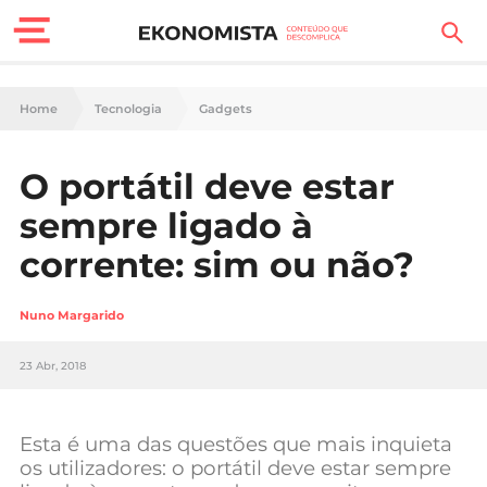
Finanças Pessoais
Home
Tecnologia
Gadgets
Motores
O portátil deve estar
Carreira
sempre ligado à
Casa
corrente: sim ou não?
Lifestyle
Nuno Margarido
Sociedade
23 Abr, 2018
Tecnologia
Esta é uma das questões que mais inquieta
Negócios
os utilizadores: o portátil deve estar sempre