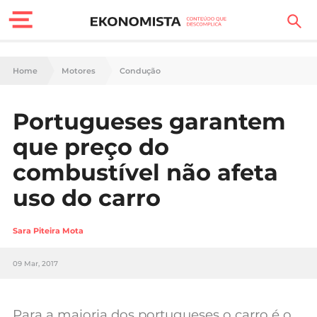
Finanças Pessoais
Home
Motores
Condução
Motores
Portugueses garantem
Carreira
que preço do
Casa
combustível não afeta
uso do carro
Lifestyle
Sociedade
Sara Piteira Mota
Tecnologia
09 Mar, 2017
Negócios
Para a maioria dos portugueses o carro é o