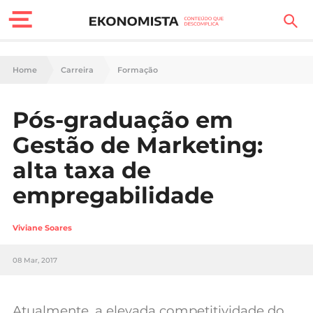
Finanças Pessoais
Home
Carreira
Formação
Motores
Pós-graduação em
Carreira
Gestão de Marketing:
Casa
alta taxa de
empregabilidade
Lifestyle
Sociedade
Viviane Soares
Tecnologia
08 Mar, 2017
Negócios
Atualmente, a elevada competitividade do