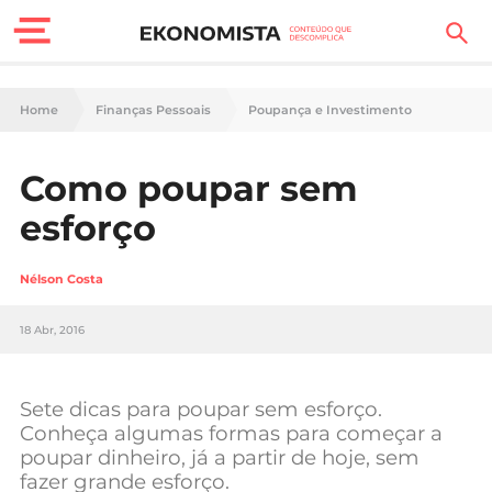
Finanças Pessoais
Home
Finanças Pessoais
Poupança e Investimento
Motores
Como poupar sem
Carreira
esforço
Casa
Nélson Costa
Lifestyle
18 Abr, 2016
Sociedade
Tecnologia
Sete dicas para poupar sem esforço.
Conheça algumas formas para começar a
poupar dinheiro, já a partir de hoje, sem
Negócios
fazer grande esforço.