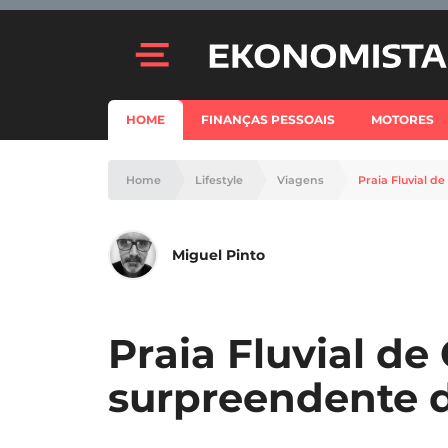
HOME
FINANÇAS PESSOAIS
MOTORES
Home
Lifestyle
Viagens
Praia Fluvial d
Miguel Pinto
Praia Fluvial de
surpreendente d