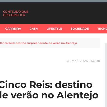
CARREIRA
CASA
LIFESTYLE
SOCIEDADE
TECN
e Cinco Reis: destino surpreendente de verão no Alentejo
26 Mai, 2026 - 14:00
 Cinco Reis: destino
e verão no Alentejo