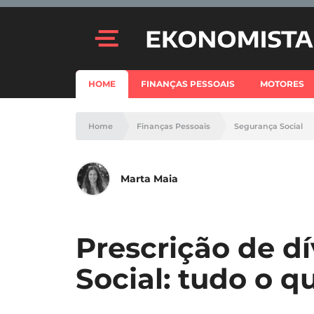
HOME
FINANÇAS PESSOAIS
MOTORES
Home
Finanças Pessoais
Segurança Social
Marta Maia
Prescrição de d
Social: tudo o q