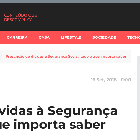
CARREIRA
CASA
LIFESTYLE
SOCIEDADE
TECN
Prescrição de dívidas à Segurança Social: tudo o que importa saber
16 Set, 2018 - 11:00
ívidas à Segurança
ue importa saber