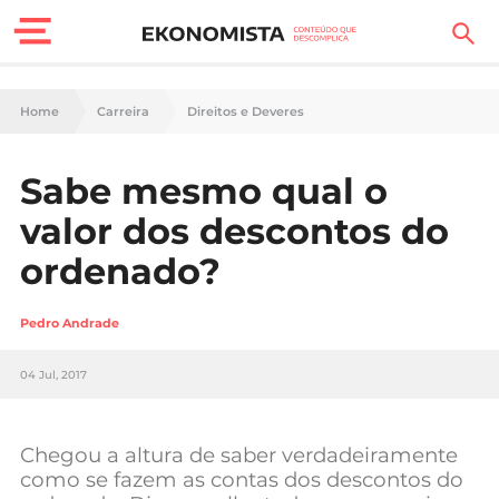
Finanças Pessoais
Home
Carreira
Direitos e Deveres
Motores
Sabe mesmo qual o
Carreira
valor dos descontos do
Casa
ordenado?
Lifestyle
Pedro Andrade
Sociedade
04 Jul, 2017
Tecnologia
Chegou a altura de saber verdadeiramente
Negócios
como se fazem as contas dos descontos do