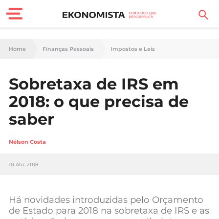
Finanças Pessoais
Home
Finanças Pessoais
Impostos e Leis
Motores
Sobretaxa de IRS em
Carreira
2018: o que precisa de
Casa
saber
Lifestyle
Nélson Costa
Sociedade
10 Abr, 2018
Tecnologia
Há novidades introduzidas pelo Orçamento
Negócios
de Estado para 2018 na sobretaxa de IRS e as