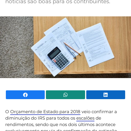
notícias são boas para os contribuintes.
Mundial 2026
Facebook
WhatsApp
Li
O
Orçamento de Estado para 2018
veio confirmar a
diminuição do IRS para todos os
escalões
de
rendimentos, sendo que nos dois últimos acontece
exclusivamente por via da confirmação da extinção