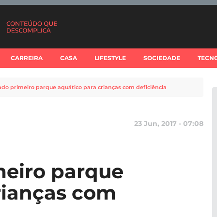
CARREIRA
CASA
LIFESTYLE
SOCIEDADE
TECN
do primeiro parque aquático para crianças com deficiência
23 Jun, 2017 - 07:08
meiro parque
rianças com