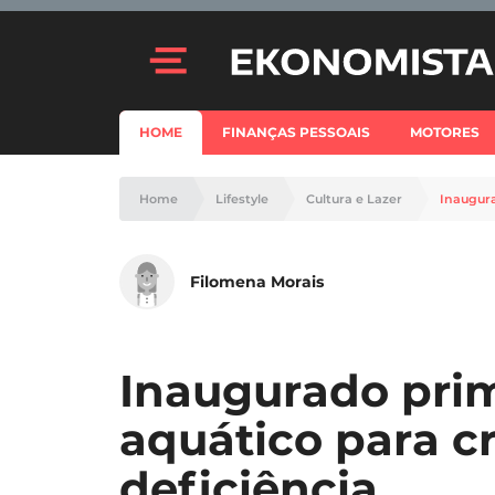
HOME
FINANÇAS PESSOAIS
MOTORES
Home
Lifestyle
Cultura e Lazer
Inaugura
Filomena Morais
Inaugurado pri
aquático para c
deficiência