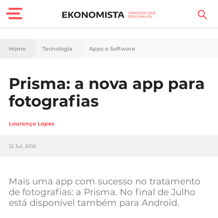
Finanças Pessoais
Home
Tecnologia
Apps e Software
Motores
Prisma: a nova app para
Carreira
fotografias
Casa
Lourenço Lopes
Lifestyle
12 Jul, 2016
Sociedade
Tecnologia
Mais uma app com sucesso no tratamento
de fotografias: a Prisma. No final de Julho
está disponível também para Android.
Negócios