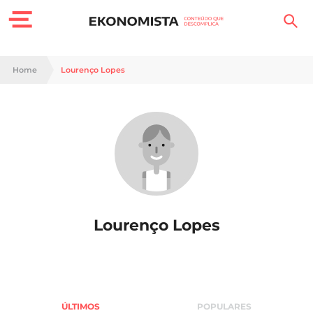
Finanças Pessoais
Home
Lourenço Lopes
Motores
Carreira
Casa
Lifestyle
Lourenço Lopes
Sociedade
Tecnologia
Negócios
ÚLTIMOS
POPULARES