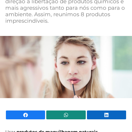
direção à libertação de produtos químicos e
Mundial 2026
mais agressivos tanto para nós como para o
ambiente. Assim, reunimos 8 produtos
imprescindíveis.
Facebook
WhatsApp
Li
Usar
produtos de maquilhagem naturais