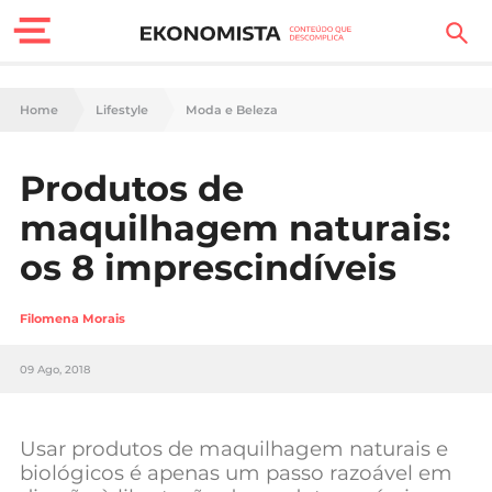
Finanças Pessoais
Home
Lifestyle
Moda e Beleza
Motores
Produtos de
Carreira
maquilhagem naturais:
Casa
os 8 imprescindíveis
Lifestyle
Filomena Morais
Sociedade
09 Ago, 2018
Tecnologia
Usar produtos de maquilhagem naturais e
Negócios
biológicos é apenas um passo razoável em