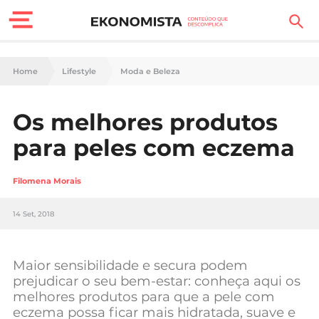
Finanças Pessoais
Home
Lifestyle
Moda e Beleza
Motores
Os melhores produtos
Carreira
para peles com eczema
Casa
Filomena Morais
Lifestyle
14 Set, 2018
Sociedade
Tecnologia
Maior sensibilidade e secura podem
prejudicar o seu bem-estar: conheça aqui os
melhores produtos para que a pele com
Negócios
eczema possa ficar mais hidratada, suave e