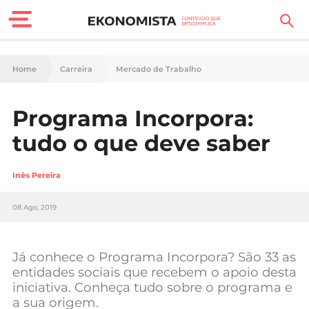
Finanças Pessoais
Home
Carreira
Mercado de Trabalho
Motores
Programa Incorpora:
Carreira
tudo o que deve saber
Casa
Inês Pereira
Lifestyle
08 Ago, 2019
Sociedade
Tecnologia
Já conhece o Programa Incorpora? São 33 as
entidades sociais que recebem o apoio desta
iniciativa. Conheça tudo sobre o programa e
Negócios
a sua origem.