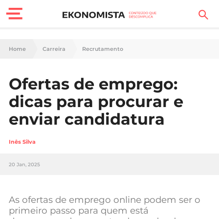
Finanças Pessoais
Home
Carreira
Recrutamento
Motores
Ofertas de emprego:
Carreira
dicas para procurar e
Casa
enviar candidatura
Lifestyle
Inês Silva
Sociedade
20 Jan, 2025
Tecnologia
As ofertas de emprego online podem ser o
Negócios
primeiro passo para quem está