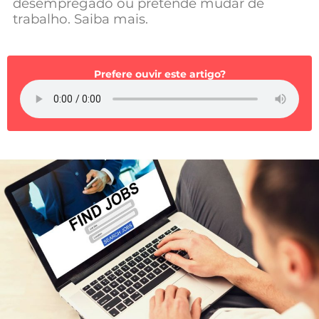
desempregado ou pretende mudar de
Mundial 2026
trabalho. Saiba mais.
Prefere ouvir este artigo?