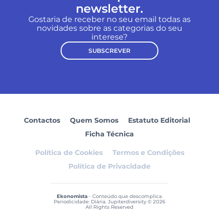
newsletter.
Gostaria de receber no seu email todas as
novidades sobre as categorias do seu
interese?
SUBSCREVER
Contactos
Quem Somos
Estatuto Editorial
Ficha Técnica
Política de Cookies
Termos e Condições
Política de Privacidade
Ekonomista
- Conteúdo que descomplica.
Periodicidade: Diária. Jupiterdiversity © 2026
All Rights Reserved