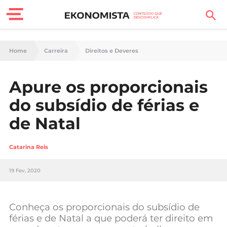
Finanças Pessoais
Home
Carreira
Direitos e Deveres
Motores
Apure os proporcionais
Carreira
do subsídio de férias e
Casa
de Natal
Lifestyle
Catarina Reis
Sociedade
19 Fev, 2020
Tecnologia
Conheça os proporcionais do subsídio de
Negócios
férias e de Natal a que poderá ter direito em