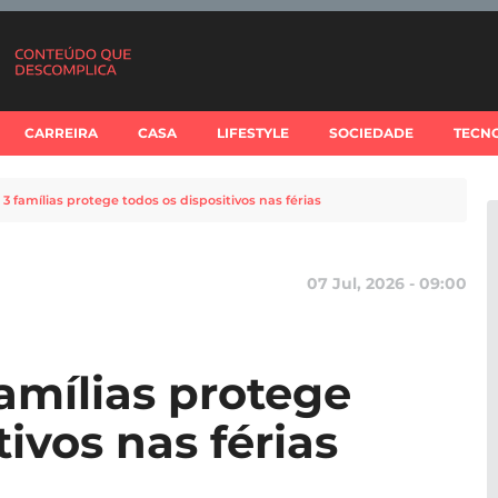
CARREIRA
CASA
LIFESTYLE
SOCIEDADE
TECN
3 famílias protege todos os dispositivos nas férias
07 Jul, 2026 - 09:00
amílias protege
tivos nas férias