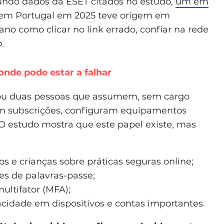
undo dados da ESET citados no estudo,
um em
 em Portugal em 2025 teve origem em
o como clicar no link errado, confiar na rede
.
onde pode estar a falhar
 ou duas pessoas que assumem, sem cargo
erem subscrições, configuram equipamentos
O estudo mostra que este papel existe, mas
 e crianças sobre práticas seguras online;
s de palavras-passe;
ultifator (MFA);
cidade em dispositivos e contas importantes.