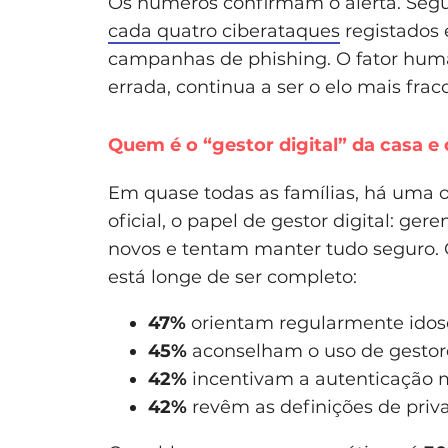
Os números confirmam o alerta. Seg
cada quatro ciberataques
registados
campanhas de phishing. O fator human
errada, continua a ser o elo mais fraco
Quem é o “gestor digital” da casa e 
Em quase todas as famílias, há uma
oficial, o papel de gestor digital: g
novos e tentam manter tudo seguro. 
está longe de ser completo:
47%
orientam regularmente idosos
45%
aconselham o uso de gestore
42%
incentivam a autenticação m
42%
revêm as definições de priva