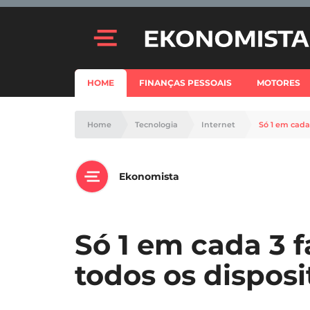
HOME
FINANÇAS PESSOAIS
MOTORES
Home
Tecnologia
Internet
Só 1 em cada 
Ekonomista
Só 1 em cada 3 f
todos os disposi