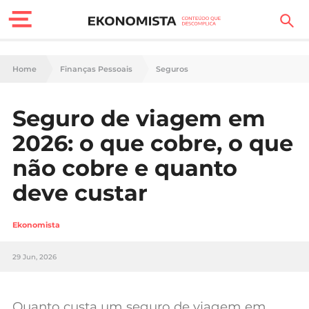
Finanças Pessoais
Home
Finanças Pessoais
Seguros
Motores
Seguro de viagem em
Carreira
2026: o que cobre, o que
Casa
não cobre e quanto
deve custar
Lifestyle
Sociedade
Ekonomista
Tecnologia
29 Jun, 2026
Negócios
Quanto custa um seguro de viagem em